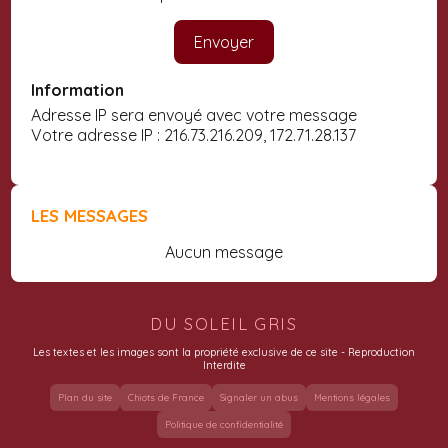
Information
Adresse IP sera envoyé avec votre message
Votre adresse IP : 216.73.216.209, 172.71.28.137
LES MESSAGES
Aucun message
DU SOLEIL GRIS
Les textes et les images sont la propriété exclusive de ce site - Reproduction
Interdite
Plan du site
Chiots de France
Signaler un abus
Mentions légales
Politique de confidentialité